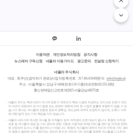
이용약관
개인정보처리방침
공지사항
뉴스레터 구독신청
네플라 이용가이드
광고문의
컨설팅 신청하기
네플라 주식회사
대표 : 최주선(겸직허가 완료)
|
사업자등록번호 : 317-86-01949
|
문의 :
info@nepla.ai
|
주소 : 서울특별시 강남구 테헤란로134 11층
|
대표전화:
02-555-3282
|
통신판매업신고번호:제2025-서울강남-06575호
네플라 위키는 백과사전이 아니며 전문가 개개인이 특정 시점에 작성하는 것이므로 전문가 개인
의 의견이 반영되어 있거나 법령 또는 판례의 변화에 따라 현 시점의 법률에 부합하지 않을 수 있
습니다. 회사는 게시물에 포함된 정보의 정확성, 최신성에 대하여 보장하지 않으며, 오류나 누락
에 대한 법적 또는 기타 책임을 지지 않습니다.
네플라 서비스에 게시된 게시물 중 저작물의 경우 저작권의 보호 대상이 됩니다. 회원의 저작권
보호 및 게시물의 편집 및 기타 관리에 관한 사항은 이용약관 제4장 [게시물 관리 및 저작권 정책]
에 규정되어 있으니 이를 참조하시기 바랍니다. 회원의 게시물에 대하여 자신의 저작권 기타 권리
의 침해가 발생한 경우, 권리자는 권리자 본인의 저작권 기타 권리를 침해한 게시물을 신고하여