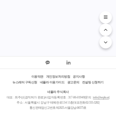
이용약관
개인정보처리방침
공지사항
뉴스레터 구독신청
네플라 이용가이드
광고문의
컨설팅 신청하기
네플라 주식회사
대표 : 최주선(겸직허가 완료)
|
사업자등록번호 : 317-86-01949
|
문의 :
info@nepla.ai
|
주소 : 서울특별시 강남구 테헤란로134 11층
|
대표전화:
02-555-3282
|
통신판매업신고번호:제2025-서울강남-06575호