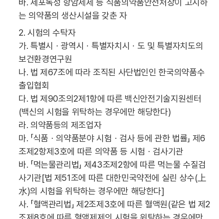
바. 세포독성 항암제제 등 식품의약품안전처장이 고시하
는 의약품의 생산시설을 갖춘 자
2. 시험의 수탁자
가. 특별시ㆍ광역시ㆍ특별자치시ㆍ도 및 특별자치도의
보건환경연구원
나. 법 제67조에 따라 조직된 사단법인인 한국의약품수
출입협회
다. 법 제90조의2제1항에 따른 백신안전기술지원센터
(백신의 시험을 위탁하는 경우에만 해당한다)
라. 의약품등의 제조업자
마. 「식품ㆍ의약품분야 시험ㆍ검사 등에 관한 법률」 제6
조제2항제3호에 따른 의약품 등 시험ㆍ검사기관
바. 「먹는물관리법」 제43조제2항에 따른 먹는물 수질검
사기관[법 제51조에 따른 대한민국약전에 실린 상수(上
水)의 시험을 위탁하는 경우에만 해당한다]
사. 「혈액관리법」 제2조제3호에 따른 혈액원(같은 법 제2
조제8호에 따른 혈액제제의 시험을 위탁하는 경우에만