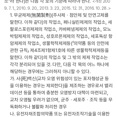
소”라 한다)는 다음 각 호의 기준에 따라야 한다.
<개정 200
9. 7. 1., 2010. 9. 20., 2013. 3. 23., 2015. 12. 31., 2016. 10. 28 .>
1. 무균제제(無菌製劑)(주사제ㆍ점안제 및 안연고제를
말한다. 이하 같다)의 작업소, 페니실린제제의 작업소, 세
팔로스포린제제의 작업소, 카바페넴제제의 작업소, 모노
박탐제제의 작업소, 성호르몬제제의 작업소, 세포독성 항
암제제의 작업소, 생물학적제제등(「의약품 등의 안전에
관한 규칙」 제4조제1항제1호에 따른 생물학적제제등을
말한다. 이하 같다)의 작업소 및 그 밖의 제제 작업소는
각각 분리되어 있을 것. 다만, 다음 각 목의 어느 하나에
해당하는 경우에는 그러하지 아니할 수 있다.
가. 사(死)백신(교차 오염 위험성이 있는 포자형성균 등
을 이용하는 경우는 제외한다)을 제조하는 경우로서 밸리
데이션 등을 통하여 충분한 오염방지 대책이 마련되고,
교차 오염될 우려가 없으며, 균주ㆍ세포주ㆍ조직 등을 무
독화하거나 불활화 처리한 경우
나. 유전자재조합의약품 또는 유전자조작기술을 이용한