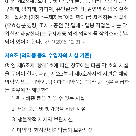
③ 법 제2조제7호나목 및 다목의 물품 중 파리나 모기 등의
구제제, 방지제, 기피제, 유인살충제 및 감염병 예방용 살충
제ㆍ살서제(이하 “구제제등”이라 한다)를 제조하는 작업소
(유효성분 칭량, 조제ㆍ충전 및 밀폐ㆍ밀봉 작업을 하는 작
업실만 해당한다)는 구제제등 외의 의약외품 작업소와 분리
되어 있어야 한다.
<신설 2015. 12. 31 .>
제9조 (의약품 등의 수입자의 시설 기준)
① 영 제6조제1항제1호에 따른 창고에는 다음 각 호의 시설
을 두어야 한다. 다만, 제2호부터 제5호까지의 시설은 해당
의약품 또는 의약외품(이하 “의약품등”이라 한다)을 취급하
는 경우에만 해당한다.
1. 쥐ㆍ해충 등을 막을 수 있는 시설
2. 저온 보관 및 빛가림을 위한 시설
3. 생물학적 제제의 보관시설
4. 마약 및 향정신성의약품의 보관시설