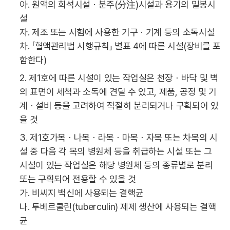
아. 원액의 희석시설ㆍ분주(分注)시설과 용기의 밀봉시
설
자. 제조 또는 시험에 사용한 기구ㆍ기계 등의 소독시설
차. 「혈액관리법 시행규칙」 별표 4에 따른 시설(장비를 포
함한다)
2. 제1호에 따른 시설이 있는 작업실은 천장ㆍ바닥 및 벽
의 표면이 세척과 소독에 견딜 수 있고, 제품, 공정 및 기
계ㆍ설비 등을 고려하여 적절히 분리되거나 구획되어 있
을 것
3. 제1호가목ㆍ나목ㆍ라목ㆍ마목ㆍ자목 또는 차목의 시
설 중 다음 각 목의 병원체 등을 취급하는 시설 또는 그
시설이 있는 작업실은 해당 병원체 등의 종류별로 분리
또는 구획되어 전용할 수 있을 것
가. 비씨지 백신에 사용되는 결핵균
나. 투베르쿨린(tuberculin) 제제 생산에 사용되는 결핵
균