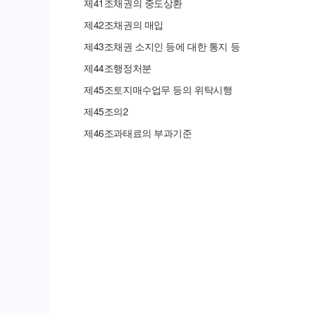
제
41
조
채권의 중도상환
제
42
조
채권의 매입
제
43
조
채권 소지인 등에 대한 통지 등
제
44
조
행정처분
제
45
조
토지매수업무 등의 위탁시행
제
45
조의
2
제
46
조
과태료의 부과기준