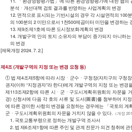
11. 「환경영향평가법」에 따른 환경영향평가에 대한 협의
분석ㆍ개선대책 검토 결과를 반영하는 사업계획의 변경
12. 면적으로 표시되는 기반시설의 경우 각 시설면적의 100분
의 100분의 2 미만으로서 1천500제곱미터 미만을 변경하는
13. 제9조제1호에 따른 도시정보화계획의 변경
14. 개발구역 안의 토지 소유자의 부담이 증가되지 아니하
의 변경
[제목개정 2024. 7. 2.]
제4조 (개발구역의 지정 또는 변경 요청 등)
① 법 제4조제5항에 따라 시장ㆍ군수ㆍ구청장(자치구의 구청장을
권자(이하 “지정권자”라 한다)에게 개발구역의 지정 또는 변경
제113조제2항에 따른 시ㆍ군ㆍ구도시계획위원회의 자문을 거
경) 신청서에 다음 각 호의 서류 및 도서(圖書)를 첨부하여 지정
에 따른 경미한 사항의 변경을 요청하는 경우에는 「국토의 계획
군ㆍ구도시계획위원회의 자문을 거치지 않을 수 있다.
<개정 2012.
1. 국토교통부령으로 정하는 개발구역 조사서
2. 법 제6조제1항에 따른 주민 및 관계 전문가 의견 청취에 관