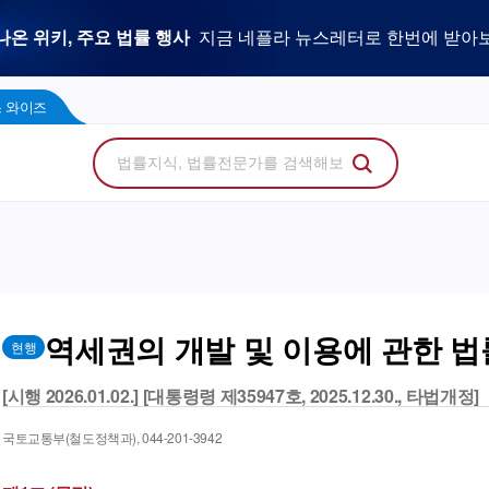
우리 로펌 홈페이지,
사건을 이해하는 만능 어쏘,
나온 위키, 주요 법률 행사
플라 광고 문의
법률 소비자에게 지금 당신의 브랜드를 보여주세
지금 네플라 뉴스레터로 한번에 받아
LegalDocs
사전등록 신청하기
리걸독스 와이즈
프로
콘텐츠 팩토리
에서 기고문 1개로 매일 연성하세요.
Wise
 와이즈
역세권의 개발 및 이용에 관한 법
현행
[시행 2026.01.02.] [대통령령 제35947호, 2025.12.30., 타법개정]
국토교통부(철도정책과), 044-201-3942