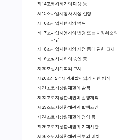
제
14
조
행위허가의 대상 등
제
15
조
사업시행자 지정 신청
제
16
조
사업시행자의 범위
제
17
조
사업시행자의 변경 또는 지정취소의
사유
제
18
조
사업시행자의 지정 등에 관한 고시
제
19
조
실시계획의 승인 등
제
20
조
실시계획의 고시
제
20
조의
2
역세권개발사업의 시행 방식
제
21
조
토지상환채권의 발행
제
22
조
토지상환채권의 발행계획
제
23
조
토지상환채권의 발행조건
제
24
조
토지상환채권의 청약 등
제
25
조
토지상환채권의 기재사항
제
26
조
토지상환채권 원부의 비치