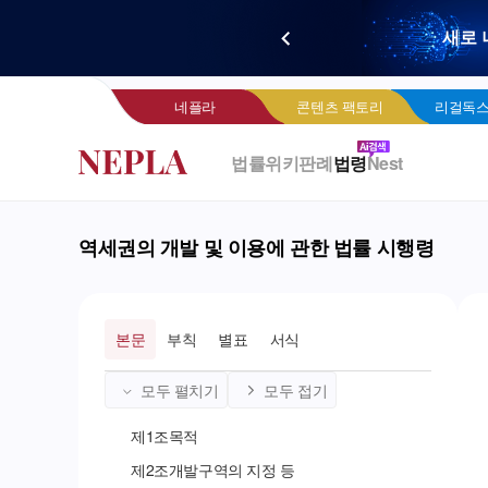
새로 
네
네플라
콘텐츠 팩토리
리걸독스
법률위키
판례
법령
Nest
역세권의 개발 및 이용에 관한 법률 시행령
본문
부칙
별표
서식
모두 펼치기
모두 접기
제
1
조
목적
제
2
조
개발구역의 지정 등