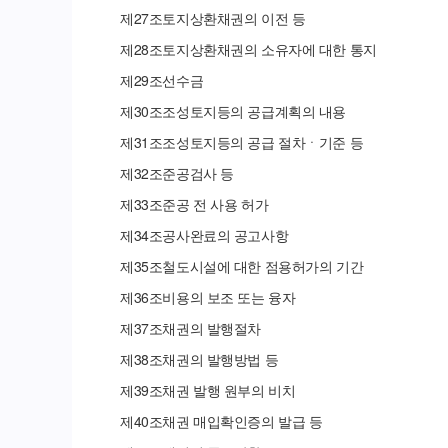
제
27
조
토지상환채권의 이전 등
제
28
조
토지상환채권의 소유자에 대한 통지
제
29
조
선수금
제
30
조
조성토지등의 공급계획의 내용
제
31
조
조성토지등의 공급 절차ㆍ기준 등
제
32
조
준공검사 등
제
33
조
준공 전 사용 허가
제
34
조
공사완료의 공고사항
제
35
조
철도시설에 대한 점용허가의 기간
제
36
조
비용의 보조 또는 융자
제
37
조
채권의 발행절차
제
38
조
채권의 발행방법 등
제
39
조
채권 발행 원부의 비치
제
40
조
채권 매입확인증의 발급 등