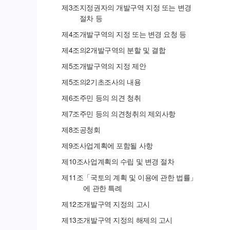
제
3
조
지정권자의 개발구역 지정 또는 변경
절차 등
제
4
조
개발구역의 지정 또는 변경 요청 등
제
4
조의
2
개발구역의 분할 및 결합
제
5
조
개발구역의 지정 제안
제
5
조의
2
기초조사의 내용
제
6
조
주민 등의 의견 청취
제
7
조
주민 등의 의견청취의 제외사항
제
8
조
공청회
제
9
조
사업계획에 포함될 사항
제
10
조
사업계획의 수립 및 변경 절차
제
11
조
「국토의 계획 및 이용에 관한 법률」
에 관한 특례
제
12
조
개발구역 지정의 고시
제
13
조
개발구역 지정의 해제의 고시