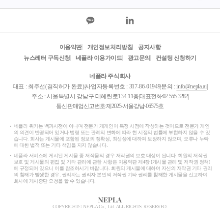
이용약관
개인정보처리방침
공지사항
뉴스레터 구독신청
네플라 이용가이드
광고문의
컨설팅 신청하기
네플라 주식회사
대표 : 최주선(겸직허가 완료)
|
사업자등록번호 : 317-86-01949
|
문의 :
info@nepla.ai
|
주소 : 서울특별시 강남구 테헤란로134 11층
|
대표전화:
02-555-3282
|
통신판매업신고번호:제2025-서울강남-06575호
네플라 위키는 백과사전이 아니며 전문가 개개인이 특정 시점에 작성하는 것이므로 전문가 개인
의 의견이 반영되어 있거나 법령 또는 판례의 변화에 따라 현 시점의 법률에 부합하지 않을 수 있
습니다. 회사는 게시물에 포함된 정보의 정확성, 최신성에 대하여 보장하지 않으며, 오류나 누락
에 대한 법적 또는 기타 책임을 지지 않습니다.
네플라 서비스에 게시된 게시물 중 저작물의 경우 저작권의 보호 대상이 됩니다. 회원의 저작권
보호 및 게시물의 편집 및 기타 관리에 관한 사항은 이용약관 제4장 [게시물 관리 및 저작권 정책]
에 규정되어 있으니 이를 참조하시기 바랍니다. 회원의 게시물에 대하여 자신의 저작권 기타 권리
의 침해가 발생한 경우, 권리자는 권리자 본인의 저작권 기타 권리를 침해한 게시물을 신고하여
회사에 게시중단 요청을 할 수 있습니다.
COPYRIGHT© NEPLA Co., Ltd. ALL RIGHTS RESERVED.