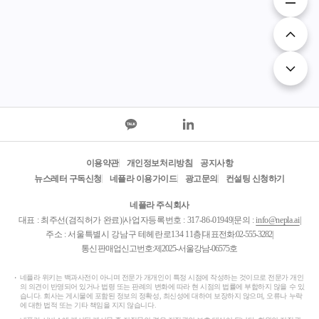
이용약관
개인정보처리방침
공지사항
뉴스레터 구독신청
네플라 이용가이드
광고문의
컨설팅 신청하기
네플라 주식회사
대표 : 최주선(겸직허가 완료)
|
사업자등록번호 : 317-86-01949
|
문의 :
info@nepla.ai
|
주소 : 서울특별시 강남구 테헤란로134 11층
|
대표전화:
02-555-3282
|
통신판매업신고번호:제2025-서울강남-06575호
네플라 위키는 백과사전이 아니며 전문가 개개인이 특정 시점에 작성하는 것이므로 전문가 개인
의 의견이 반영되어 있거나 법령 또는 판례의 변화에 따라 현 시점의 법률에 부합하지 않을 수 있
습니다. 회사는 게시물에 포함된 정보의 정확성, 최신성에 대하여 보장하지 않으며, 오류나 누락
에 대한 법적 또는 기타 책임을 지지 않습니다.