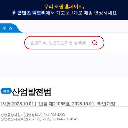
우리 로펌 홈페이지,
사건을 이해하는 만능 어쏘,
나온 위키, 주요 법률 행사
플라 광고 문의
법률 소비자에게 지금 당신의 브랜드를 보여주세
지금 네플라 뉴스레터로 한번에 받아
LegalDocs
사전등록 신청하기
리걸독스 와이즈
프로
콘텐츠 팩토리
에서 기고문 1개로 매일 연성하세요.
Wise
 와이즈
산업발전법
현행
[시행 2025.10.01.] [법률 제21065호, 2025.10.01., 타법개정]
산업통상자원부(산업정책과), 044-203-4203
산업통상자원부(엔지니어링디자인과), 044-203-4341