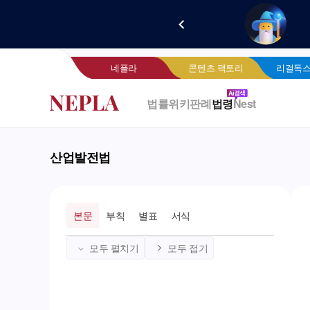
새로 
네
네플라
콘텐츠 팩토리
리걸독스
법률위키
판례
법령
Nest
산업발전법
본문
부칙
별표
서식
모두 펼치기
모두 접기